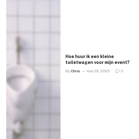
Hoe huur ik een kleine
toiletwagen voor mijn event?
By
Chris
mei 29, 2025
0