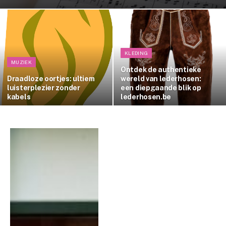
KLEDING
MUZIEK
Ontdek de authentieke
Draadloze oortjes: ultiem
wereld van lederhosen:
luisterplezier zonder
een diepgaande blik op
kabels
lederhosen.be