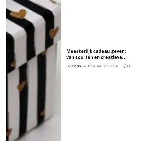
Meesterlijk cadeau geven:
van soorten en creatieve
ideeën tot het kiezen van de
By
Chris
februari 17, 2024
0
perfecte en het belang van
geven en ontvangen