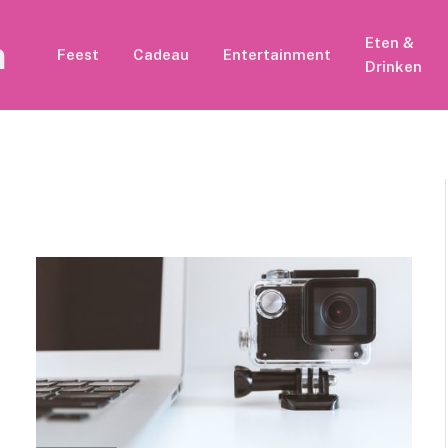
n
Eten &
Feest
Cadeau
Entertainment
Drinken