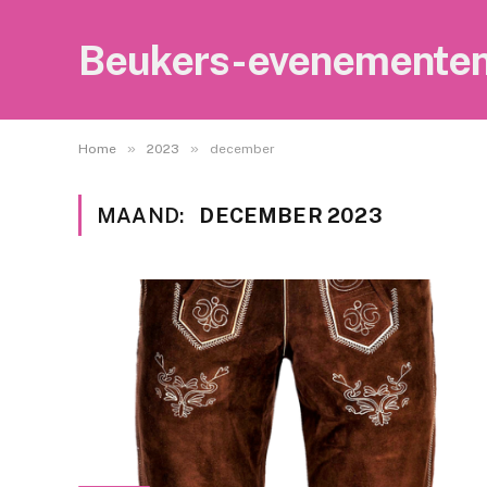
Beukers-evenemente
»
»
Home
2023
december
MAAND:
DECEMBER 2023