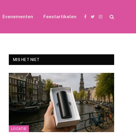
Evenementen
Feestartikelen
Facebook
Twitter
Instagram
MIS HET NIET
LOCATIE