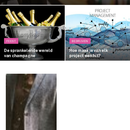
FEEST
BEDRIJVEN
De sprankelende wereld
Hoe maak je van elk
van champagne
project een hit?