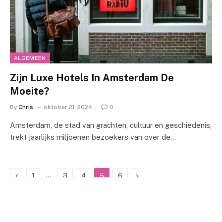
ALGEMEEN
Zijn Luxe Hotels In Amsterdam De
Moeite?
By
Chris
oktober 21, 2024
0
Amsterdam, de stad van grachten, cultuur en geschiedenis,
trekt jaarlijks miljoenen bezoekers van over de…
Previous
…
Next
1
3
4
5
6
BOVENKANT ONS