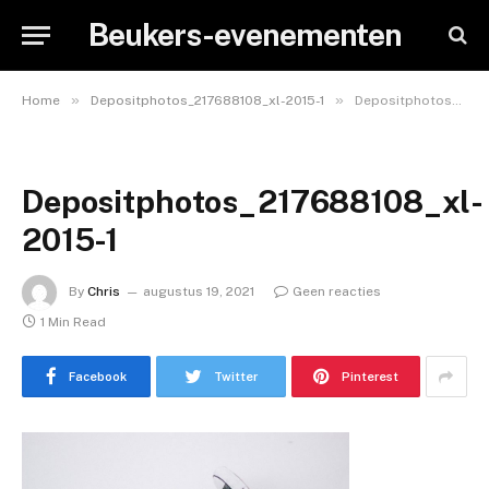
Beukers-evenementen
»
»
Home
Depositphotos_217688108_xl-2015-1
Depositphotos_217688108_xl-2015-1
Depositphotos_217688108_xl-
2015-1
By
Chris
augustus 19, 2021
Geen reacties
1 Min Read
Facebook
Twitter
Pinterest