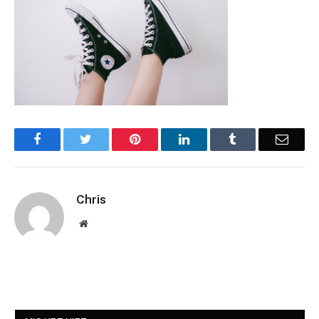
Facebook
Twitter
Pinterest
LinkedIn
Tumblr
Email
Chris
Website