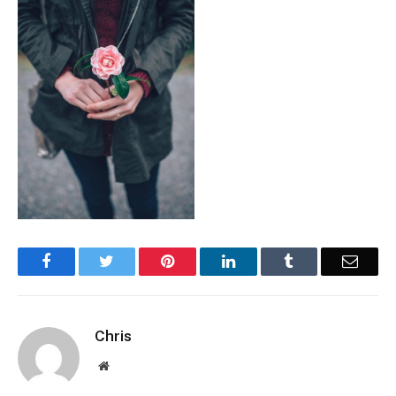
Facebook
Twitter
Pinterest
LinkedIn
Tumblr
Email
Chris
Website