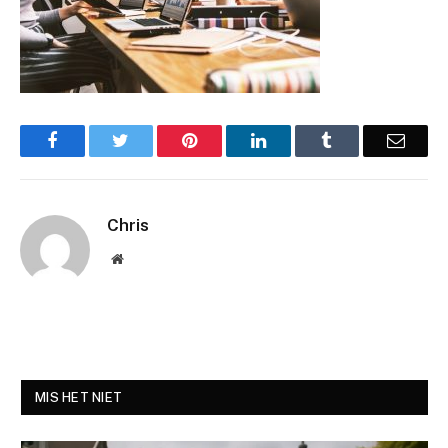
Facebook
Twitter
Pinterest
LinkedIn
Tumblr
Email
Chris
Website
MIS HET NIET