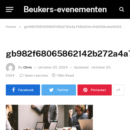
Beukers-evenementen
»
Home
gb982f68065862142b272a4a748e20bc5d266bdae66221f65b5e4b769f263f66dcb4ae4f38776734296de26b16df81302e1867bede3024a92f2ee82ca16fbca13_640
gb982f68065862142b272a4a7
By
Chris
oktober 20, 2024
Updated:
oktober 20,
2024
Geen reacties
1 Min Read
Facebook
Twitter
Pinterest